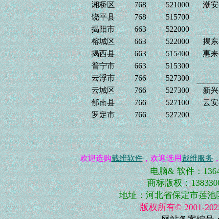
湘桥区
768
521000
潮安
饶平县
768
515700
揭阳市
663
522000
榕城区
663
522000
揭东
揭西县
663
515400
惠来
普宁市
663
515300
云浮市
766
527300
云城区
766
527300
新兴
郁南县
766
527100
云安
罗定市
766
527200
欢迎选购
戴维软件
，欢迎选用
戴维服务
电脑& 软件：13643
商标版权：13833001
地址：河北省保定市莲池区史庄
版权所有© 2001-