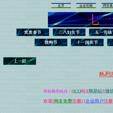
热烈
[
ICQ
站][
网易站
][
微
本站相关站点
：
欢迎[
网友免费
注册
] [
企业用户
注册